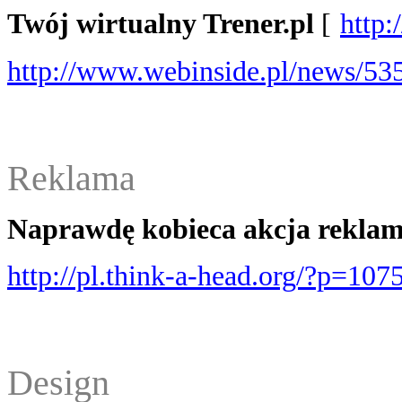
Twój wirtualny Trener.pl
[
http:
http://www.webinside.pl/news/53
Reklama
Naprawdę kobieca akcja reklam
http://pl.think-a-head.org/?p=107
Design